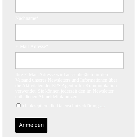
Nachname*
E-Mail-Adresse*
Ihre E-Mail-Adresse wird ausschließlich für den
Versand unseres Newsletters und Informationen über
die Aktivitäten der EPS Agentur für Kommunikation
verwendet. Sie können jederzeit den im Newsletter
enthaltenen Abmeldelink nutzen.
Ich akzeptiere die Datenschutzerklärung
....